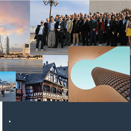
Exporter les lignes sélectionnées
Exporter toutes les colonnes
Exporter uniquement les colonnes affichées
Menu
<
>
Le prochain voyage
Les voyages passés
Ajoutez un logo, un bouton, des réseaux sociaux
Cliquez pour éditer