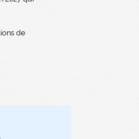
tions de
m