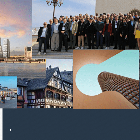
Exporter les lignes sélectionnées
Exporter toutes les colonnes
Exporter uniquement les colonnes affichées
Menu
<
>
Le prochain voyage
Les voyages passés
Ajoutez un logo, un bouton, des réseaux sociaux
Cliquez pour éditer