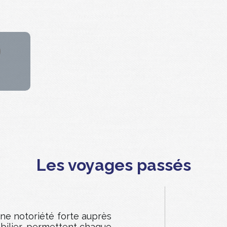
Les voyages passés
une notoriété forte auprès
obilier, permettent chaque